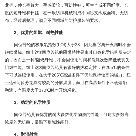
龙等，伸长率较大，手感柔软，可纺性好，可生产成不同纤度、长
度的短纤维和长丝，在一般
纺织机械
制成不同纱支织成面料、
无纺
布
，经过后整理，满足不同领域的
防护服
装的要求。
2、优异的阻燃、耐热性能
间位芳纶的极限氧指数(LOI)大于28，因此当它离开火焰时不会
继续燃烧。纽士达®间位芳纶的阻燃特性是由其自身化学结构所决定
的，因而是一种*阻燃纤维，不会因使用时间和洗涤次数降低或丧失
阻燃性能。纽士达®间位芳纶具有很好的热稳定性，在205℃的条件
下可以连续使用，在大于205℃高温条件下仍能保持较高的强力。纽
士达®间位芳纶具有较高的分解温度，而且在高温条件下不会熔融、
融滴，当温度大于370℃时才开始炭化。
3、稳定的化学性质
间位芳纶具有优异的耐大多数化学物质的性能，可耐大多数高
浓度的无机酸，常温下耐碱性能好。
4、耐辐射性