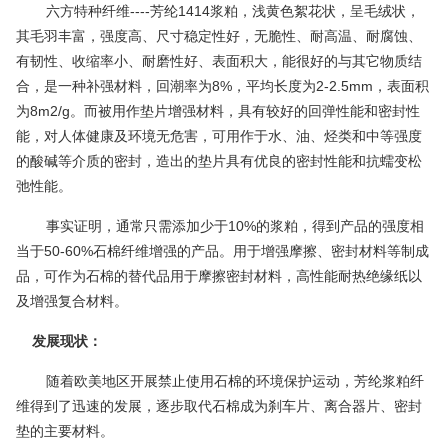
六方特种纤维----芳纶1414浆粕，浅黄色絮花状，呈毛绒状，
其毛羽丰富，强度高、尺寸稳定性好，无脆性、耐高温、耐腐蚀、
有韧性、收缩率小、耐磨性好、表面积大，能很好的与其它物质结
合，是一种补强材料，回潮率为8%，平均长度为2-2.5mm，表面积
为8m2/g。而被用作垫片增强材料，具有较好的回弹性能和密封性
能，对人体健康及环境无危害，可用作于水、油、烃类和中等强度
的酸碱等介质的密封，造出的垫片具有优良的密封性能和抗蠕变松
弛性能。
事实证明，通常只需添加少于10%的浆粕，得到产品的强度相
当于50-60%石棉纤维增强的产品。用于增强摩擦、密封材料等制成
品，可作为石棉的替代品用于摩擦密封材料，高性能耐热绝缘纸以
及增强
复合材料
。
发展现状：
随着欧美地区开展禁止使用石棉的环境保护运动，芳纶浆粕纤
维得到了迅速的发展，逐步取代石棉成为刹车片、离合器片、密封
垫的主要材料。