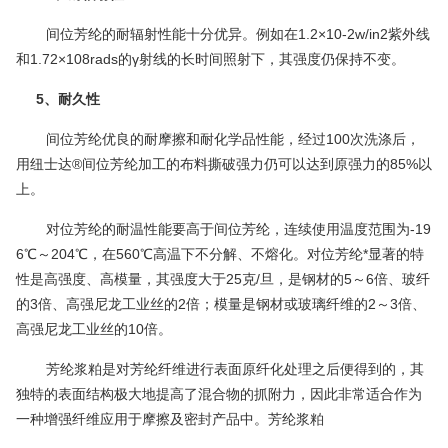
间位芳纶的耐辐射性能十分优异。例如在1.2×10-2w/in2紫外线
和1.72×108rads的γ射线的长时间照射下，其强度仍保持不变。
5、耐久性
间位芳纶优良的耐摩擦和耐化学品性能，经过100次洗涤后，
用纽士达®间位芳纶加工的布料撕破强力仍可以达到原强力的85%以
上。
对位芳纶的耐温性能要高于间位芳纶，连续使用温度范围为-19
6℃～204℃，在560℃高温下不分解、不熔化。对位芳纶*显著的特
性是高强度、高模量，其强度大于25克/旦，是
钢材
的5～6倍、玻纤
的3倍、高强尼龙工业丝的2倍；模量是钢材或
玻璃纤维
的2～3倍、
高强尼龙工业丝的10倍。
芳纶浆粕是对芳纶纤维进行表面原纤化处理之后便得到的，其
独特的表面结构极大地提高了混合物的抓附力，因此非常适合作为
一种增强纤维应用于摩擦及密封产品中。芳纶浆粕