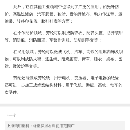
此外，它在其他工业领域中也得到了广泛的应用，如光纤防
护、高温过滤袋、汽车胶管、轮胎、音响弹波布、动力传送带、运
输带、
转移印花
毯、胶鞋鞋底等方面；
在个体防护领域，芳纶可以制成防弹衣、防弹头盔、防弹装甲
等、消防服、消防面罩、军警作训服、防
切割
手套等；
在民用领域，芳纶可以做成飞机、汽车、高铁的阻燃内饰及织
物，可以制成防火毯、逃生绳、阻燃窗帘、床罩、睡衣、桌布、围
裙、微波炉手套等。
芳纶还能做成芳纶纸，用于电机、变压器、电子电器的绝缘，
还可进一步加工成蜂窝结构材料，用于飞机、游艇、高铁、动车的
次受件。
下一个
上海鸿明塑料：橡塑保温材料使用范围广