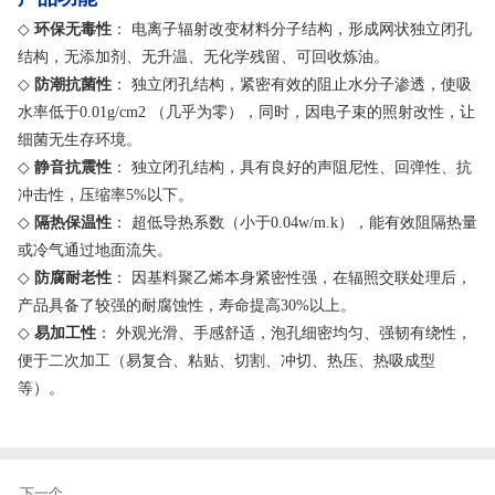
◇
环保无毒性
： 电离子辐射改变材料分子结构，形成网状独立闭孔
结构，无添加剂、无升温、无化学残留、可回收炼油。
◇
防潮抗菌性
： 独立闭孔结构，紧密有效的阻止水分子渗透，使吸
水率低于0.01g/cm2 （几乎为零），同时，因电子束的照射改性，让
细菌无生存环境。
◇
静音抗震性
： 独立闭孔结构，具有良好的声阻尼性、回弹性、抗
冲击性，压缩率5%以下。
◇
隔热保温性
： 超低导热系数（小于0.04w/m.k），能有效阻隔热量
或冷气通过地面流失。
◇
防腐耐老性
： 因基料聚乙烯本身紧密性强，在辐照交联处理后，
产品具备了较强的耐腐蚀性，寿命提高30%以上。
◇
易加工性
： 外观光滑、手感舒适，泡孔细密均匀、强韧有绕性，
便于二次加工（易复合、粘贴、切割、冲切、热压、热吸成型
等）。
下一个