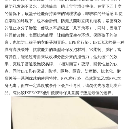
是闭孔发泡不吸水，清洗简单，防止宝宝滑倒摔伤。在零下五十度
的情况下，该垫子还能保持原来的物理状态，即较软的舒适感.即使
在潮湿的环境下，也不会滑倒。防潮抗菌独立闭孔结构，紧密有效
的阻止水分子渗透，使吸水率超级底（几乎为零），同时，因电子
的照射改性，表面抗菌处理，让细菌无生存环境。保障孩子的健
康，也能防止孩子的衣服受潮弄脏。EPE爬行垫：EPE珍珠棉是一种
具有高强缓冲、抗震能力的新型环保发泡材料。它柔韧、质轻，富
有弹性，能通过弯曲来吸收和分散外来的撞击力，达到缓冲的效
果，克服了普通发泡胶易碎、（相对而言）变形、回复性差的缺
点。同时EPE具有保温、防潮、隔热、隔音、防摩擦、抗老化、耐
腐蚀等一系列优越的使用特性。PVC爬行垫：虽然聚氯乙烯PVC本
身无毒，但在一定温度或条件下会产生毒性，请勿优先考虑此类产
品。综比较IXPE/XPE低甲酰胺环保儿童爬行垫是最佳的选择。