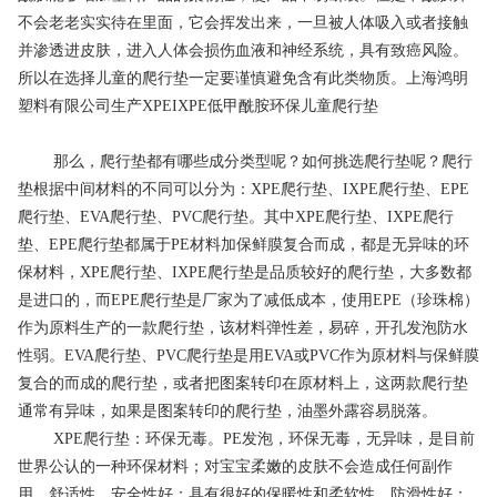
不会老老实实待在里面，它会挥发出来，一旦被人体吸入或者接触
并渗透进皮肤，进入人体会损伤血液和神经系统，具有致癌风险。
所以在选择儿童的爬行垫一定要谨慎避免含有此类物质。
上海鸿明
塑料有限公司生产
XPEIXPE低甲酰胺环保儿童爬行垫
那么，爬行垫都有哪些成分类型呢？如何挑选爬行垫呢？爬行
垫根据中间材料的不同可以分为：XPE爬行垫、IXPE爬行垫、EPE
爬行垫、EVA爬行垫、PVC爬行垫。其中XPE爬行垫、IXPE爬行
垫、EPE爬行垫都属于PE材料加保鲜膜复合而成，都是无异味的环
保材料，XPE爬行垫、IXPE爬行垫是品质较好的爬行垫，大多数都
是进口的，而EPE爬行垫是厂家为了减低成本，使用EPE（珍珠棉）
作为原料生产的一款爬行垫，该材料弹性差，易碎，开孔发泡防水
性弱。EVA爬行垫、PVC爬行垫是用EVA或PVC作为原材料与保鲜膜
复合的而成的爬行垫，或者把图案转印在原材料上，这两款爬行垫
通常有异味，如果是图案转印的爬行垫，油墨外露容易脱落。
XPE爬行垫：环保无毒。PE发泡，环保无毒，无异味，是目前
世界公认的一种环保材料；对宝宝柔嫩的皮肤不会造成任何副作
用。舒适性，安全性好：具有很好的保暖性和柔软性。防滑性好：